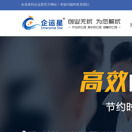
欢迎来到企运星官方网站！有疑问随时联系我们