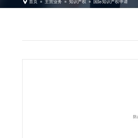
首页
主营业务
知识产权
国际知识产权申请
≡
≡
≡
防