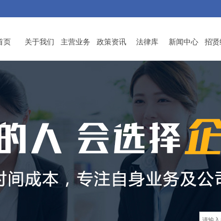
首页
关于我们
主营业务
政策资讯
法律库
新闻中心
招贤